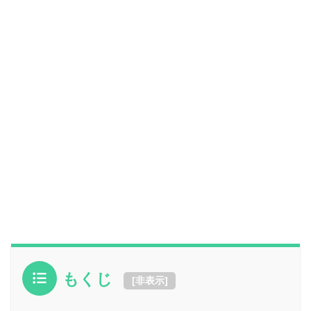
もくじ
[
非表示
]