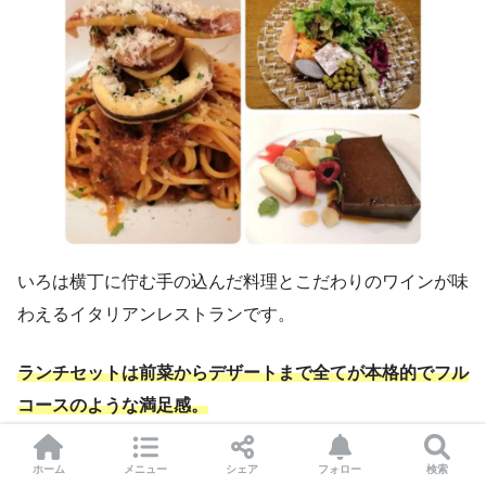
いろは横丁に佇む手の込んだ料理とこだわりのワインが味
わえるイタリアンレストランです。
ランチセットは前菜からデザートまで全てが本格的でフル
コースのような満足感。
女子会にもおすすめ。
ホーム
メニュー
シェア
フォロー
検索