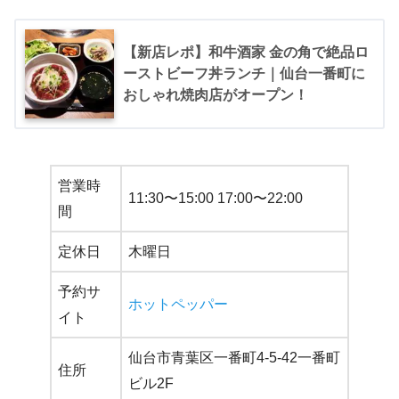
【新店レポ】和牛酒家 金の角で絶品ロ
ーストビーフ丼ランチ｜仙台一番町に
おしゃれ焼肉店がオープン！
営業時
11:30〜15:00 17:00〜22:00
間
定休日
木曜日
予約サ
ホットペッパー
イト
仙台市青葉区一番町4-5-42一番町
住所
ビル2F