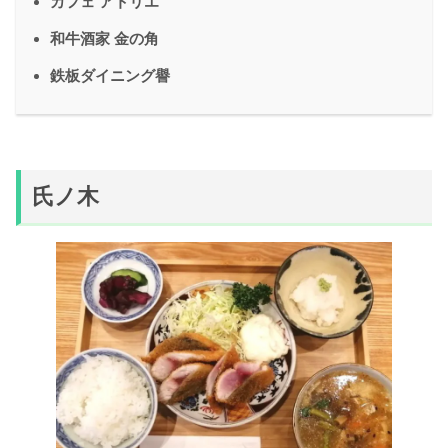
カフェ アトリエ
和牛酒家 金の角
鉄板ダイニング譽
氏ノ木