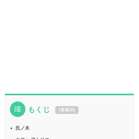
もくじ
[
非表示
]
氏ノ木