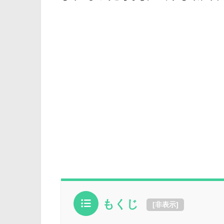
もくじ
[
非表示
]