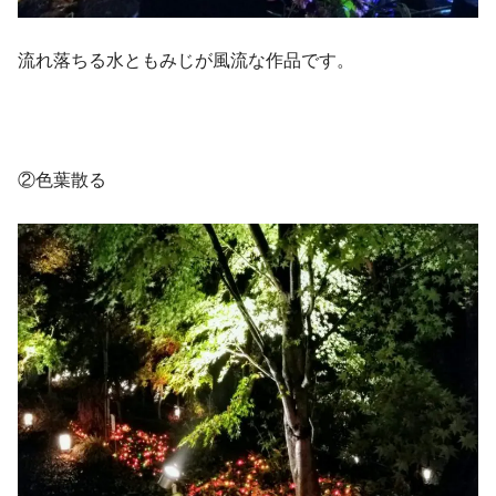
流れ落ちる水ともみじが風流な作品です。
②色葉散る