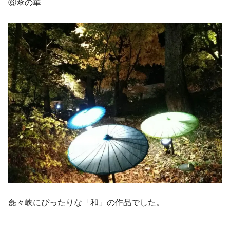
⑥傘の華
磊々峡にぴったりな「和」の作品でした。