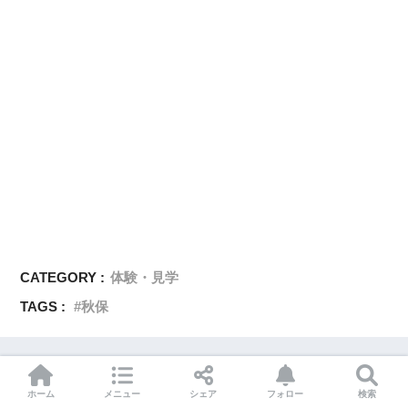
CATEGORY :
体験・見学
TAGS :
秋保
★ 注 目 記 事 ★
ホーム
メニュー
シェア
フォロー
検索