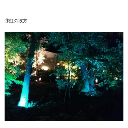
⑨虹の彼方