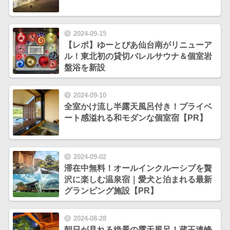
2024-09-15
【レポ】ゆーとぴあ仙台南がリニューア
ル！東北初の貸切バレルサウナ＆個室岩
盤浴を新設
2024-09-10
全室かけ流し半露天風呂付き！プライベ
ート感溢れる和モダンな個室宿【PR】
2024-09-02
滞在中無料！オールインクルーシブを贅
沢に楽しむ温泉宿｜愛犬と泊まれる最新
グランピング施設【PR】
2024-08-28
朝日が見れる絶景の露天風呂！蔵王連峰