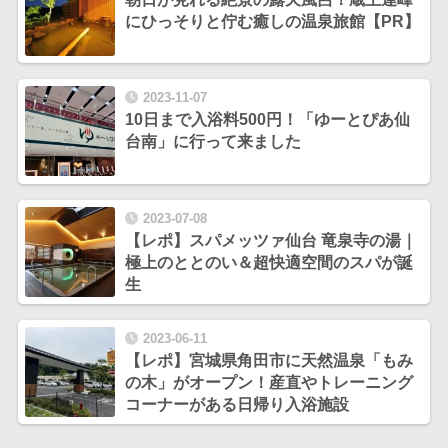
にひっそりと佇む癒しの温泉旅館【PR】
2023-11-07
10日まで入浴料500円！「ゆーとぴあ仙
台南」に行って来ました
2023-07-08
【レポ】スパメッツァ仙台 竜泉寺の湯｜
極上のととのい＆超快適空間のスパが誕
生
2023-06-11
【レポ】宮城県角田市に天然温泉「もみ
の木」がオープン！産直やトレーニング
コーナーがある日帰り入浴施設