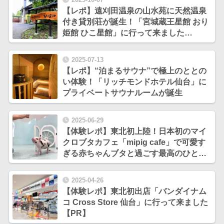
【レポ】遠刈田温泉の山水苑に天然温泉
付き貸別荘が誕生！「宮城蔵王星館 おり
姫館 ひこ星館」に行って来ました
【PR】
2025-07-13
【レポ】“泊まるサウナ”で極上のととの
い体験！「リッチモンドホテル仙台」に
プライベートサウナルームが誕生
2025-06-29
【体験レポ】東北初上陸！日本初のマイ
クロブタカフェ「mipig cafe」で可愛す
ぎる赤ちゃんブタと過ごす最高のひとと
き
2025-04-26
【体験レポ】東北初出店「バンダイナム
コ Cross Store 仙台」に行って来ました
【PR】