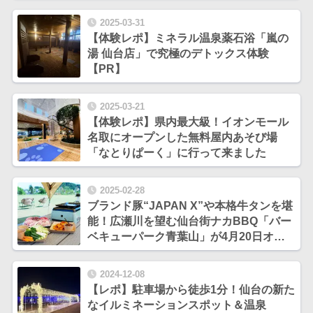
2025-03-31
【体験レポ】ミネラル温泉薬石浴「嵐の
湯 仙台店」で究極のデトックス体験
【PR】
2025-03-21
【体験レポ】県内最大級！イオンモール
名取にオープンした無料屋内あそび場
「なとりぱーく」に行って来ました
2025-02-28
ブランド豚“JAPAN X”や本格牛タンを堪
能！広瀬川を望む仙台街ナカBBQ「バー
ベキューパーク青葉山」が4月20日オー
プン【PR】
2024-12-08
【レポ】駐車場から徒歩1分！仙台の新た
なイルミネーションスポット＆温泉