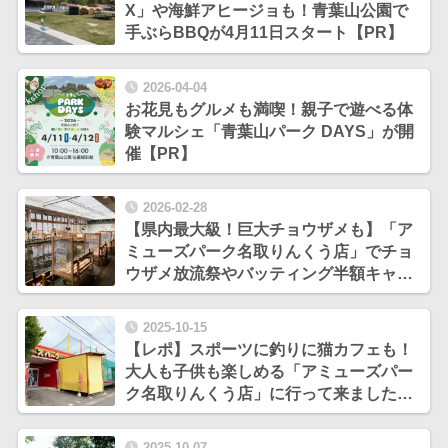
X」や海鮮アヒージョも！青葉山公園で
手ぶらBBQが4月11日スタート【PR】
2026-04-04
お花見もグルメも満喫！親子で遊べる体
験マルシェ「青葉山パーク DAYS」が開
催【PR】
2026-02-28
【県内最大級！巨大チョウザメも】「ア
ミューズパーク名取りんくう店」でチョ
ウザメ放流祭やバッティング半額キャン
ペーンを開催【PR】
2025-10-15
【レポ】スポーツに釣りに猫カフェも！
大人も子供も楽しめる「アミューズパー
ク名取りんくう店」に行って来ました
【PR】
2025-10-07