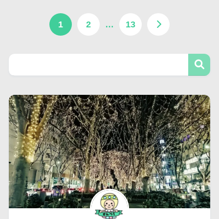
1
2
…
13