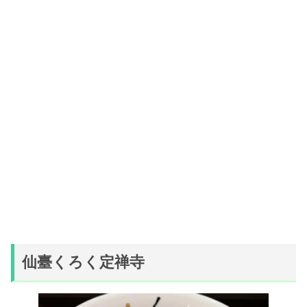
仙臺くろく定禅寺