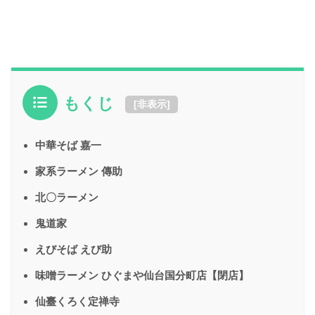
もくじ
[
非表示
]
中華そば 嘉一
家系ラーメン 傳助
北〇ラーメン
鬼道家
えびそば えび助
味噌ラーメン ひぐまや仙台国分町店【閉店】
仙臺くろく定禅寺