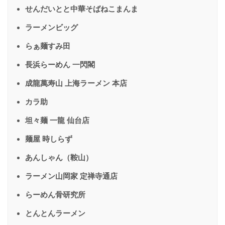
せんだいとと中華そばねこまんま
ラーメンビッグ
らぁ麺すみ田
長浜らーめん 一閃閣
成龍萬寿山 上海ラーメン 本店
カラ助
坦々麺 一龍 仙台店
麺屋 時しらず
あんしゃん（鞍山）
ラーメン山岡家 定禅寺通店
らーめん骨研究所
とんとんラーメン