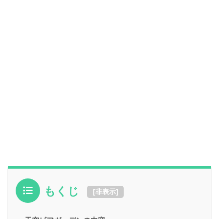
もくじ
[
非表示
]