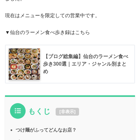
現在はメニューを限定しての営業中です。
▼仙台のラーメン食べ歩き録はこちら
【ブログ総集編】仙台のラーメン食べ
歩き300選｜エリア・ジャンル別まと
め
もくじ
[
非表示
]
つけ麺がふってどんなお店？