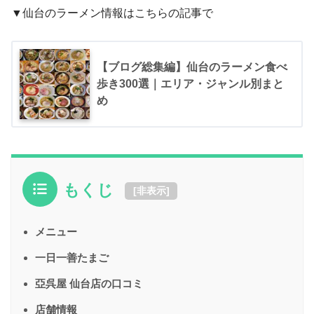
▼仙台のラーメン情報はこちらの記事で
【ブログ総集編】仙台のラーメン食べ
歩き300選｜エリア・ジャンル別まと
め
もくじ
[
非表示
]
メニュー
一日一善たまご
亞呉屋 仙台店の口コミ
店舗情報