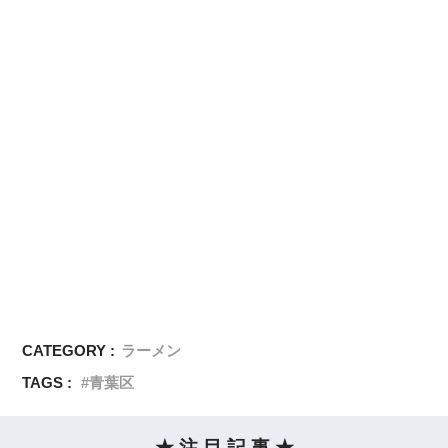
CATEGORY :
ラーメン
TAGS :
青葉区
★ 注 目 記 事 ★