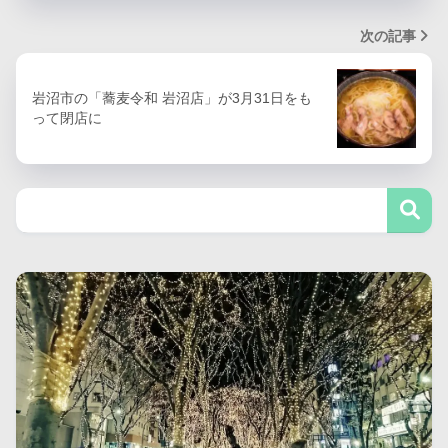
次の記事
岩沼市の「蕎麦令和 岩沼店」が3月31日をも
って閉店に