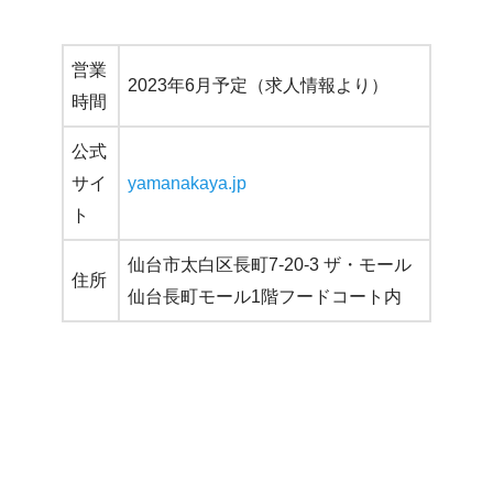
営業
2023年6月予定（求人情報より）
時間
公式
サイ
yamanakaya.jp
ト
仙台市太白区長町7-20-3 ザ・モール
住所
仙台長町モール1階フードコート内