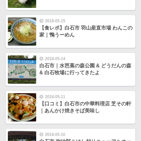
2018-05-15
【食レポ】白石市 羽山産直市場 わんこの
家｜鴨うーめん
2018-05-14
白石市｜水芭蕉の森公園 & どうだんの森
& 白石牧場に行ってきたよ
2018-05-11
【口コミ】白石市の中華料理店 芝その軒
｜あんかけ焼きそば美味し
2018-05-10