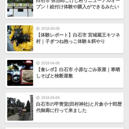
白石市 弥治郎こけし村リニューアルオー
プン！絵付け体験や購入ができるみたい
2018-05-08
【体験レポート】白石市 宮城蔵王キツネ
村｜子ぎつね抱っこ体験＆餌やり
2018-04-06
【食レポ】白石市 小原なごみ茶屋｜寒晒
しそばと検断屋敷
2018-04-04
白石市の甲冑堂(田村神社)と片倉小十郎歴
代御廊に行って来ました