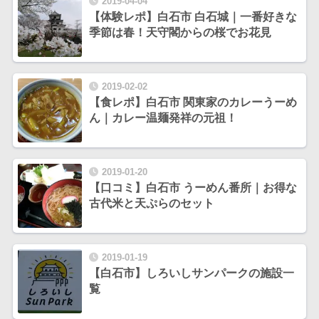
2019-04-04
【体験レポ】白石市 白石城｜一番好きな
季節は春！天守閣からの桜でお花見
2019-02-02
【食レポ】白石市 関東家のカレーうーめ
ん｜カレー温麺発祥の元祖！
2019-01-20
【口コミ】白石市 うーめん番所｜お得な
古代米と天ぷらのセット
2019-01-19
【白石市】しろいしサンパークの施設一
覧