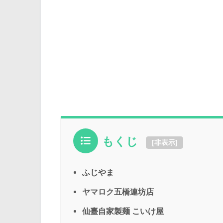
もくじ
[
非表示
]
ふじやま
ヤマロク五橋連坊店
仙臺自家製麺 こいけ屋