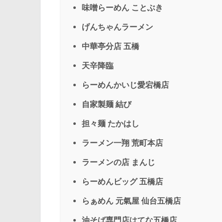
味噌らーめん ことぶき
げんちゃんラーメン
中華亭分店 五橋
天辛降臨
らーめんかいじ愛宕橋店
自家製麺 結び
担々麺 たかはし
ラーメン一翔 荒町本店
ラーメンの店 まんじ
らーめんビッグ 五橋店
らぁめん 元氣屋 仙台五橋店
油そば専門店はてな五橋店