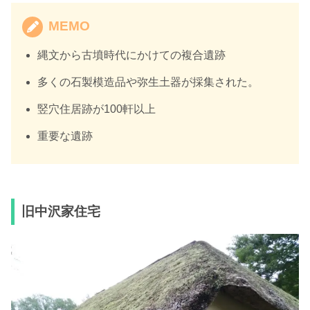
MEMO
縄文から古墳時代にかけての複合遺跡
多くの石製模造品や弥生土器が採集された。
竪穴住居跡が100軒以上
重要な遺跡
旧中沢家住宅