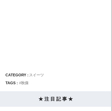
CATEGORY :
スイーツ
TAGS :
秋保
★ 注 目 記 事 ★