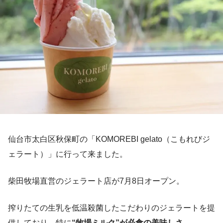
仙台市太白区秋保町の「KOMOREBI gelato（こもれびジ
ェラート）」に行って来ました。
柴田牧場直営のジェラート店が7月8日オープン。
搾りたての生乳を低温殺菌したこだわりのジェラートを提
供しており、特に
“牧場ミルク”が必食の美味しさ。