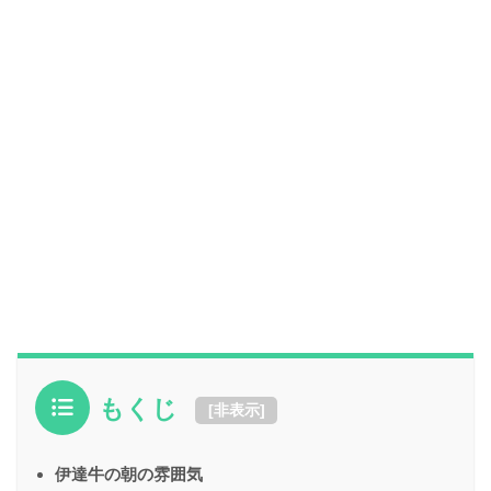
もくじ
[
非表示
]
伊達牛の朝の雰囲気