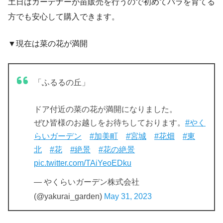
土日はガーデナーが苗販売を行うので初めてバラを育てる
方でも安心して購入できます。
▼現在は菜の花が満開
「ふるるの丘」
ドア付近の菜の花が満開になりました。
ぜひ皆様のお越しをお待ちしております。
#やく
らいガーデン
#加美町
#宮城
#花畑
#東
北
#花
#絶景
#花の絶景
pic.twitter.com/TAiYeoEDku
— やくらいガーデン株式会社
(@yakurai_garden)
May 31, 2023