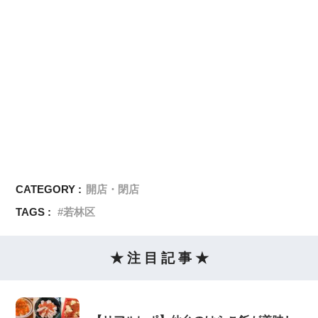
CATEGORY :
開店・閉店
TAGS :
若林区
★ 注 目 記 事 ★