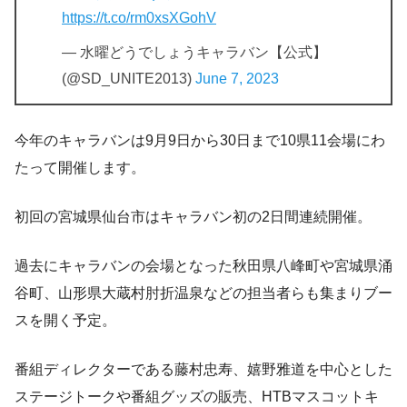
https://t.co/rm0xsXGohV
— 水曜どうでしょうキャラバン【公式】
(@SD_UNITE2013)
June 7, 2023
今年のキャラバンは9月9日から30日まで10県11会場にわ
たって開催します。
初回の宮城県仙台市はキャラバン初の2日間連続開催。
過去にキャラバンの会場となった秋田県八峰町や宮城県涌
谷町、山形県大蔵村肘折温泉などの担当者らも集まりブー
スを開く予定。
番組ディレクターである藤村忠寿、嬉野雅道を中心とした
ステージトークや番組グッズの販売、HTBマスコットキ