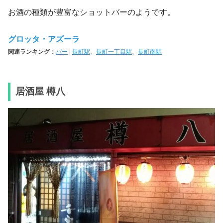
お酒の種類が豊富なショットバーのようです。
グロッタ・アズーラ
関連ランキング：
バー
|
長町駅
、
長町一丁目駅
、
長町南駅
居酒屋 樽八