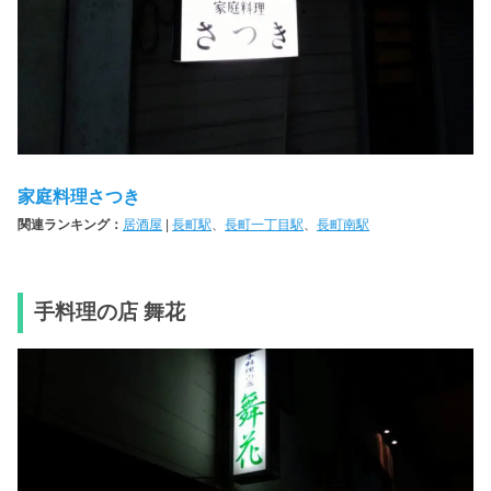
家庭料理さつき
関連ランキング：
居酒屋
|
長町駅
、
長町一丁目駅
、
長町南駅
手料理の店 舞花