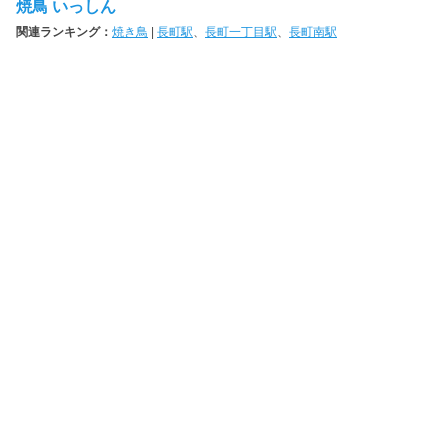
焼鳥 いっしん
関連ランキング：
焼き鳥
|
長町駅
、
長町一丁目駅
、
長町南駅