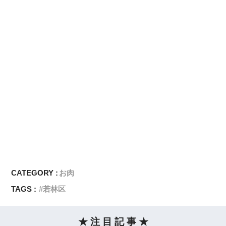
CATEGORY :
お肉
TAGS :
若林区
★ 注 目 記 事 ★