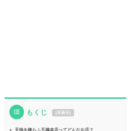
もくじ
[
非表示
]
天地を喰らふ五橋本店ってどんなお店？