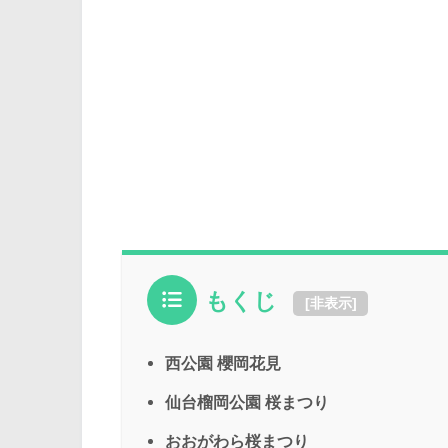
もくじ
[
非表示
]
西公園 櫻岡花見
仙台榴岡公園 桜まつり
おおがわら桜まつり