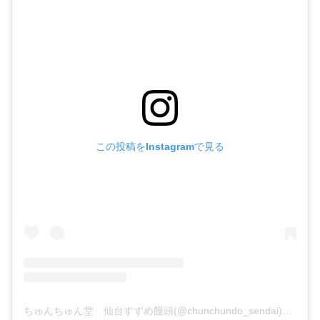
この投稿をInstagramで見る
ちゅんちゅん堂 仙台すずめ饅頭(@chunchundo_sendai)がシェアした投稿