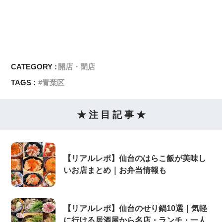
CATEGORY :
開店・閉店
TAGS :
青葉区
★ 注 目 記 事 ★
【リアルレポ】仙台のはらこ飯が美味し
いお店まとめ｜お弁当情報も
【リアルレポ】仙台のせり鍋10選｜気軽
に行ける居酒屋から名店・ランチ・一人