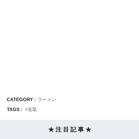
CATEGORY :
ラーメン
TAGS :
名取
★ 注 目 記 事 ★