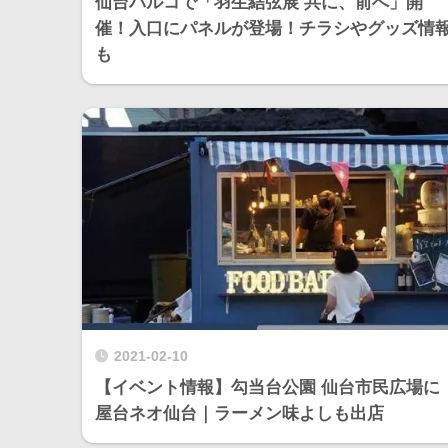
仙台パルコで「羽生結弦展 共に、前へ」開
催！入口にパネルが登場！チラシやグッズ情
も
2021-02-10
【イベント情報】勾当台公園 仙台市民広場に
屋台ネオ仙台｜ラーメン味よしも出店