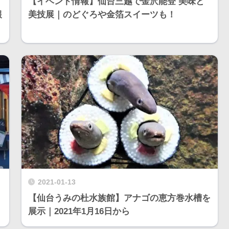
【イベント情報】仙台三越で金沢能登 美味と
報
美技展｜のどぐろや金箔スイーツも！
2021-01-13
【仙台うみの杜水族館】アナゴの恵方巻水槽を
展示｜2021年1月16日から