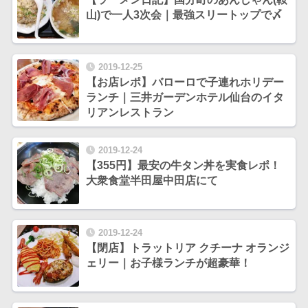
山)で一人3次会｜最強スリートップで〆
2019-12-25
【お店レポ】バローロで子連れホリデー
ランチ｜三井ガーデンホテル仙台のイタ
リアンレストラン
2019-12-24
【355円】最安の牛タン丼を実食レポ！
大衆食堂半田屋中田店にて
2019-12-24
【閉店】トラットリア クチーナ オランジ
ェリー｜お子様ランチが超豪華！