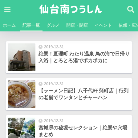
ホーム
記事一覧
グルメ
開店・閉店
イベント
依頼・広
2019-12-31
絶景！亘理町 わたり温泉 鳥の海で日帰り
入浴｜とろとろ湯でポカポカに
2019-12-31
【ラーメン日記】八千代軒 蒲町店｜行列
の老舗でワンタンとチャーハン
2019-12-31
宮城県の秘境セレクション｜絶景や穴場
まとめ