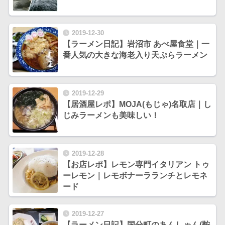
2019-12-30
【ラーメン日記】岩沼市 あべ屋食堂｜一
番人気の大きな海老入り天ぷらラーメン
2019-12-29
【居酒屋レポ】MOJA(もじゃ)名取店｜し
じみラーメンも美味しい！
2019-12-28
【お店レポ】レモン専門イタリアン トゥ
ーレモン｜レモボナーラランチとレモネ
ード
2019-12-27
【ラーメン日記】国分町のあんしゃん(鞍